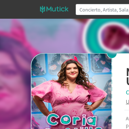
C
U
A
p