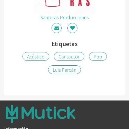
Santeras Producciones
Etiquetas
Acústico
Cantautor
Pop
Luis Fercán
Información