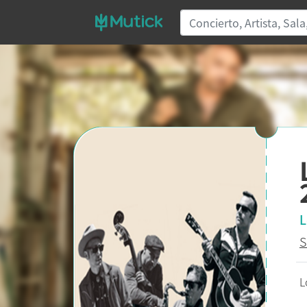
L
S
L