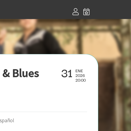
31
 & Blues
ENE
2026
20:00
español