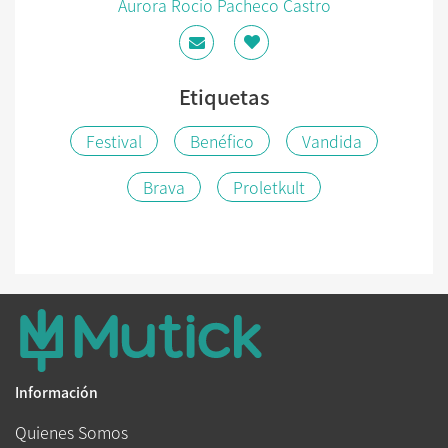
Aurora Rocio Pacheco Castro
Etiquetas
Festival
Benéfico
Vandida
Brava
Proletkult
Información
Quienes Somos