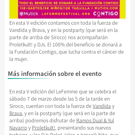
En esta V edición contamos con toda la fuerza de
Vandida y Brava, y en la postparty (que será en la
parte de arriba de Siroco) nos acompañarán
Proletkult! y DJs. El 100% del beneficio se donará a
la Fundación Contigo, que lucha contra el cáncer de
la mujer.
Más información sobre el evento
En esta V edición del LeFemme que se celebra el
sábado 7 de marzo desde las 5 de la tarde en
Siroco, cuentan con toda la fuerza de
Vandida
y
Brava
, y en la postparty (que será en la parte de
arriba) podremos disfrutar de
Ramos Dual & Yul
Navarro
y
Proletkult!
, presentando sus nuevos
trabajos, y los DJs
Rakel Jaleo
e
Ismagik Nito
, que