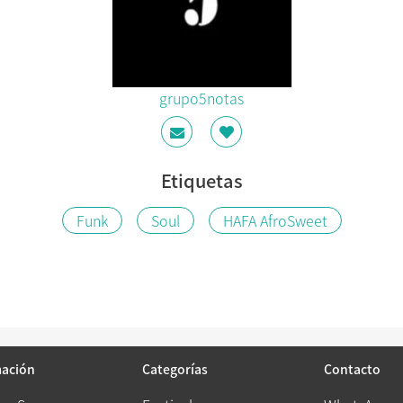
grupo5notas
Etiquetas
Funk
Soul
HAFA AfroSweet
mación
Categorías
Contacto