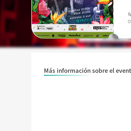
T
O
Más información sobre el even