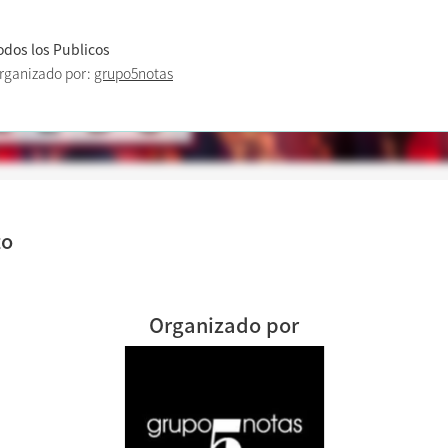
odos los Publicos
rganizado por:
grupo5notas
to
Organizado por