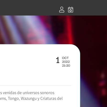
1
OCT
2022
21:30
as venidas de universos sonoros
ms, Tongo, Wazungu y Criaturas del