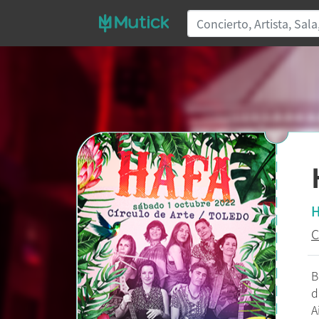
H
C
B
d
A