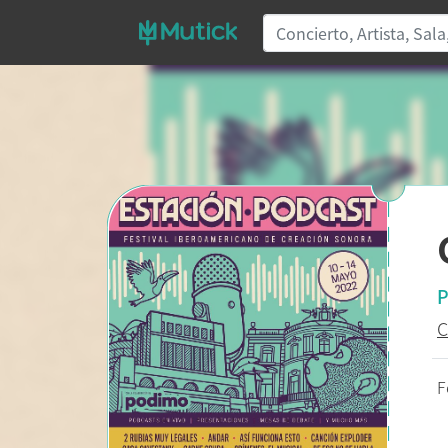
P
C
F