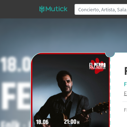
F
E
F