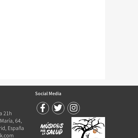
Social Media
 a 21h
María, 64,
id, España
k.com