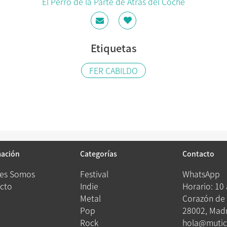
El Perro de la Parte de Atrás del Coche
Etiquetas
FER CABILDO
mación
Categorías
Contacto
es Somos
Festival
WhatsApp
cto
Indie
Horario: 10
Metal
Corazón de 
Pop
28002, Madr
Rock
hola@mutic