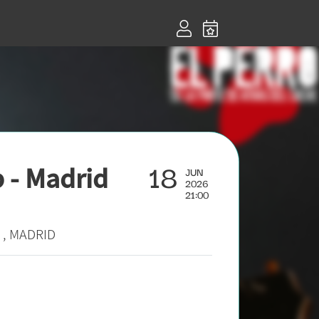
18
 - Madrid
JUN
2026
21:00
, MADRID
.