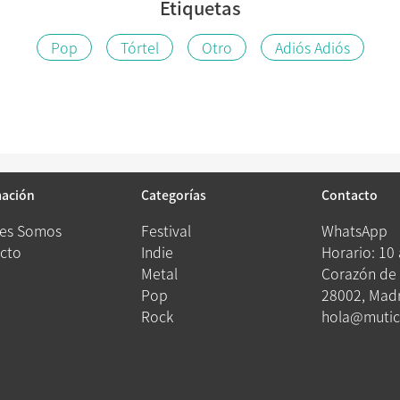
Etiquetas
Pop
Tórtel
Otro
Adiós Adiós
mación
Categorías
Contacto
es Somos
Festival
WhatsApp
cto
Indie
Horario: 10
Metal
Corazón de 
Pop
28002, Madr
Rock
hola@mutic