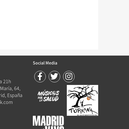
Social Media
 a 21h
María, 64,
id, España
k.com