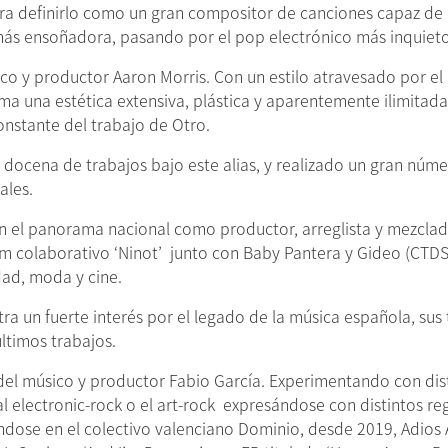
para definirlo como un gran compositor de canciones capaz de
 más ensoñadora, pasando por el pop electrónico más inquieto
ico y productor Aaron Morris. Con un estilo atravesado por e
ma una estética extensiva, plástica y aparentemente ilimitad
constante del trabajo de Otro.
ocena de trabajos bajo este alias, y realizado un gran núme
ales.
en el panorama nacional como productor, arreglista y mezclad
m colaborativo ‘Ninot’ junto con Baby Pantera y Gideo (CTDS),
ad, moda y cine.
a un fuerte interés por el legado de la música española, sus 
ltimos trabajos.
o del músico y productor Fabio García. Experimentando con dis
 electronic-rock o el art-rock expresándose con distintos regi
ándose en el colectivo valenciano Dominio, desde 2019, Adios 