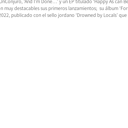
nConjuro, ‘And I’m Done…’ y un EP titulado ‘Happy As can Be
 muy destacables sus primeros lanzamientos; su álbum ‘For Al
o’ 2022, publicado con el sello jordano ‘Drowned by Locals’ qu