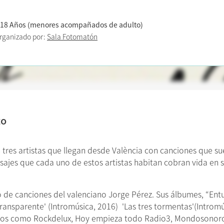
 18 Años (menores acompañados de adulto)
rganizado por:
Sala Fotomatón
to
res artistas que llegan desde València con canciones que sue
aisajes que cada uno de estos artistas habitan cobran vida en 
de canciones del valenciano Jorge Pérez. Sus álbumes, “Entus
ransparente' (Intromúsica, 2016) 'Las tres tormentas'(Intromú
edios como Rockdelux, Hoy empieza todo Radio3, Mondosonoro,