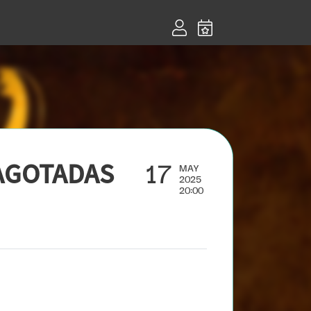
17
 AGOTADAS
MAY
2025
20:00