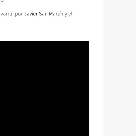
es.
avarra) por
Javier San Martín
y el