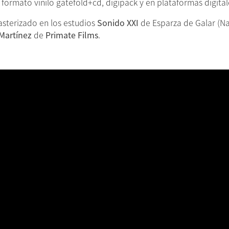
formato vinilo gatefold+cd, digipack y en plataformas digital
asterizado en los estudios
Sonido XXI
de Esparza de Galar (N
Martínez
de
Primate Films
.