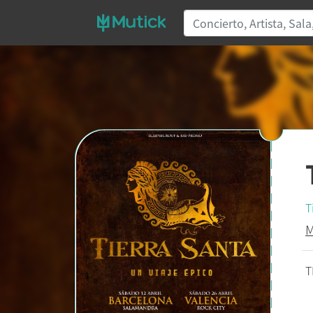
T
M
T