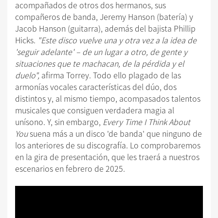
acompañados de otros dos hermanos, sus
compañeros de banda, Jeremy Hanson (batería) y
Jacob Hanson (guitarra), además del bajista Phillip
Hicks.
"Este disco vuelve una y otra vez a la idea de
'seguir adelante' – de un lugar a otro, de gente y
situaciones que te machacan, de la pérdida y el
duelo",
afirma Torrey. Todo ello plagado de las
armonías vocales características del dúo, dos
distintos y, al mismo tiempo, acompasados talentos
musicales que consiguen verdadera magia al
unísono. Y, sin embargo,
Every Time I Think About
You
suena más a un disco 'de banda' que ninguno de
los anteriores de su discografía. Lo comprobaremos
en la gira de presentación, que les traerá a nuestros
escenarios en febrero de 2025.