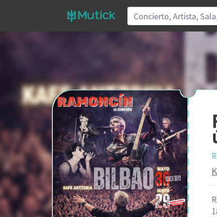
R
K
R
1