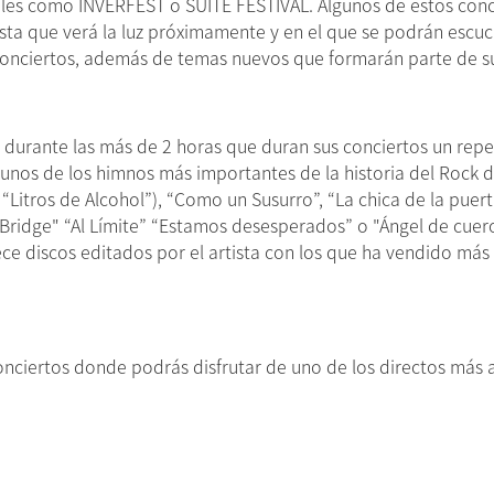
ales como INVERFEST o SUITE FESTIVAL. Algunos de estos conci
ista que verá la luz próximamente y en el que se podrán escu
conciertos, además de temas nuevos que formarán parte de s
erá durante las más de 2 horas que duran sus conciertos un rep
nos de los himnos más importantes de la historia del Rock 
Litros de Alcohol”), “Como un Susurro”, “La chica de la puert
Bridge" “Al Límite” “Estamos desesperados” o "Ángel de cuero",
rece discos editados por el artista con los que ha vendido más
nciertos donde podrás disfrutar de uno de los directos más 