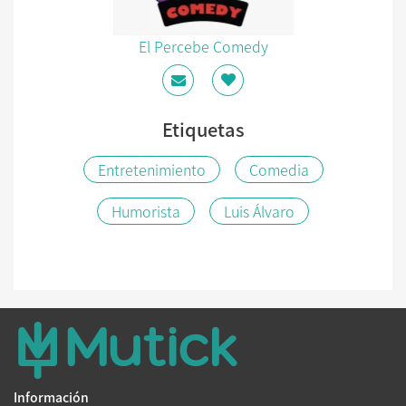
El Percebe Comedy
Etiquetas
Entretenimiento
Comedia
Humorista
Luis Álvaro
Información