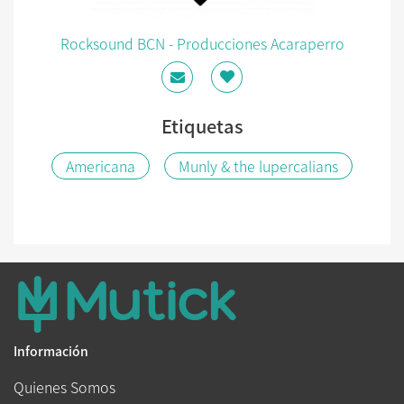
Rocksound BCN - Producciones Acaraperro
Etiquetas
Americana
Munly & the lupercalians
Información
Quienes Somos