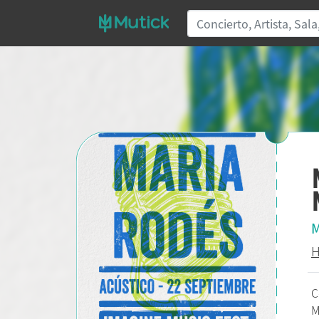
M
H
C
M