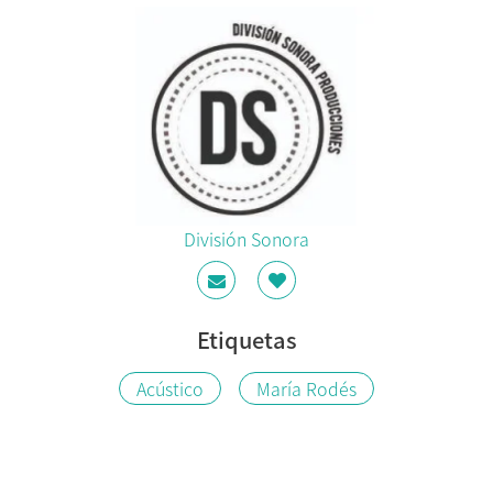
División Sonora
Etiquetas
Acústico
María Rodés