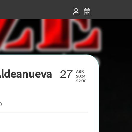
27
 Aldeanueva
ABR
2024
22:30
O