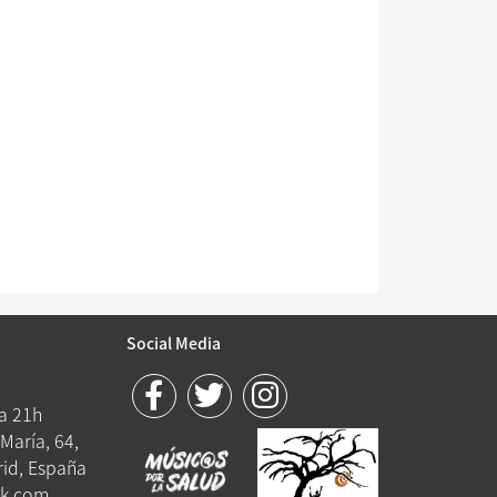
Social Media
 a 21h
María, 64,
id, España
k.com