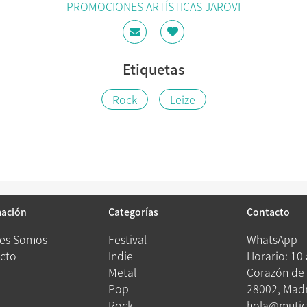
PROMOCIONES ARTÍSTICAS JAROVI
Etiquetas
Rock
Leize
mación
Categorías
Contacto
es Somos
Festival
WhatsApp
cto
Indie
Horario: 10
Metal
Corazón de 
Pop
28002, Madr
Rock
hola@mutic