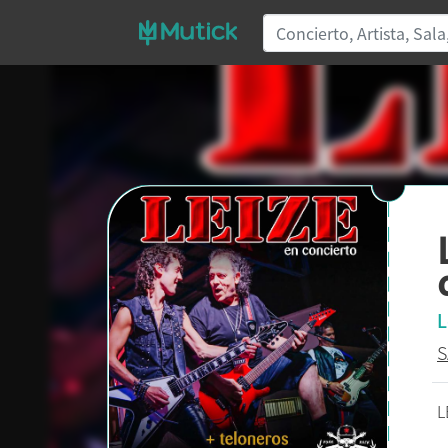
L
S
L