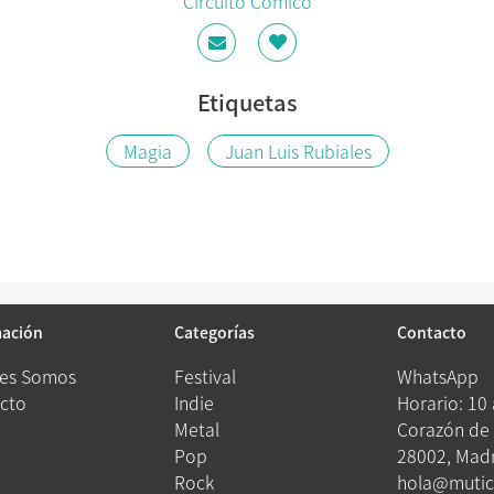
Circuito Cómico
Etiquetas
Magia
Juan Luis Rubiales
mación
Categorías
Contacto
es Somos
Festival
WhatsApp
cto
Indie
Horario: 10
Metal
Corazón de 
Pop
28002, Madr
Rock
hola@mutic