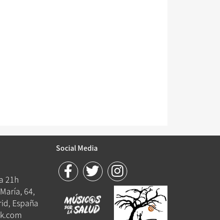
Social Media
 a 21h
María, 64,
id, España
k.com