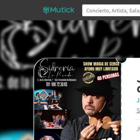
J
S
J