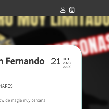
21
n Fernando
OCT
2023
22:30
ENARES
how de magia muy cercana