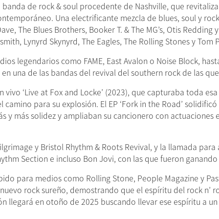
nda de rock & soul procedente de Nashville, que revitaliza la
temporáneo. Una electrificante mezcla de blues, soul y rock n
e, The Blues Brothers, Booker T. & The MG’s, Otis Redding y 
smith, Lynyrd Skynyrd, The Eagles, The Rolling Stones y Tom P
ios legendarios como FAME, East Avalon o Noise Block, hasta
n una de las bandas del revival del southern rock de las que
 vivo ‘Live at Fox and Locke’ (2023), que capturaba toda esa
el camino para su explosión. El EP ‘Fork in the Road’ solidificó
 y más solidez y ampliaban su cancionero con actuaciones e
 Pilgrimage y Bristol Rhythm & Roots Revival, y la llamada par
hythm Section e incluso Bon Jovi, con las que fueron ganando
bido para medios como Rolling Stone, People Magazine y Pas
evo rock sureño, demostrando que el espíritu del rock n’ rol
ón llegará en otoño de 2025 buscando llevar ese espíritu a un 