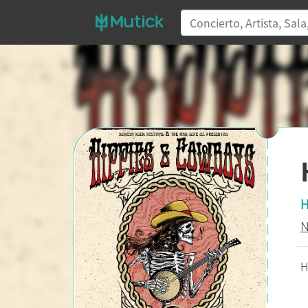
H
N
H