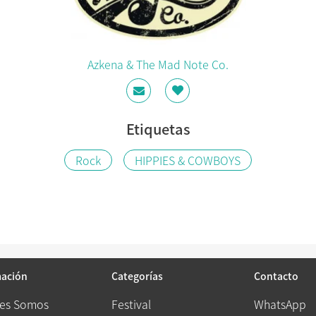
Azkena & The Mad Note Co.
Etiquetas
Rock
HIPPIES & COWBOYS
mación
Categorías
Contacto
es Somos
Festival
WhatsApp