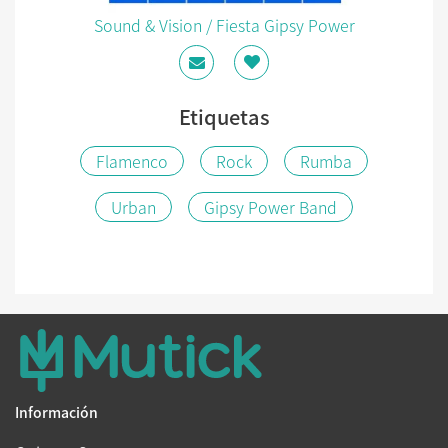
Sound & Vision / Fiesta Gipsy Power
Etiquetas
Flamenco
Rock
Rumba
Urban
Gipsy Power Band
Información