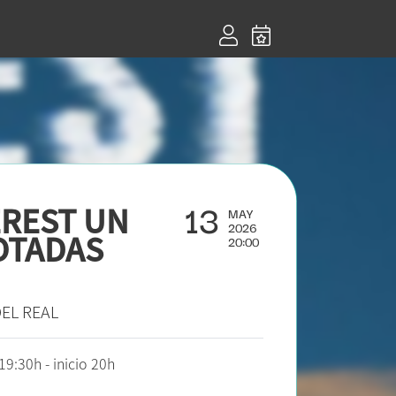
13
VEREST UN
MAY
2026
OTADAS
20:00
DEL REAL
:30h - inicio 20h