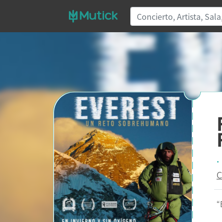
.
C
“