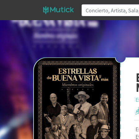
E
E
E