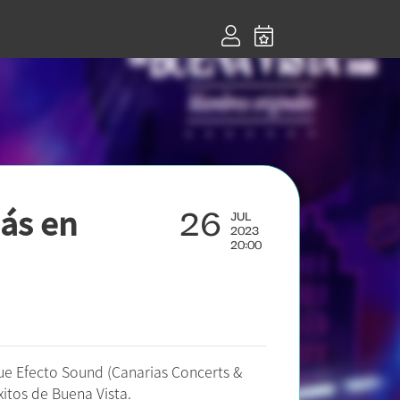
26
Más en
JUL
2023
20:00
que Efecto Sound (Canarias Concerts &
xitos de Buena Vista.