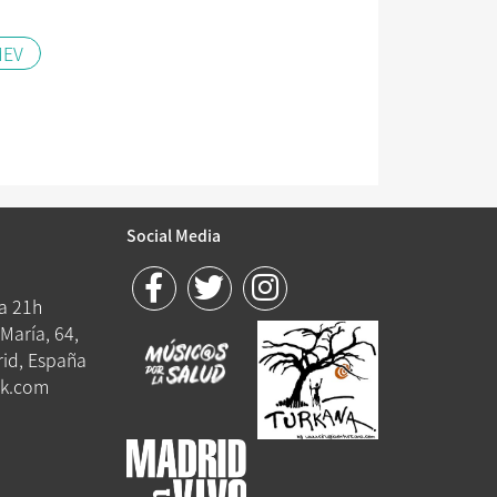
MEV
Social Media
 a 21h
María, 64,
id, España
k.com