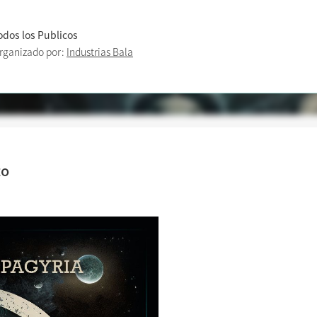
odos los Publicos
rganizado por:
Industrias Bala
to