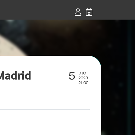
5
Madrid
DIC
2023
21:00