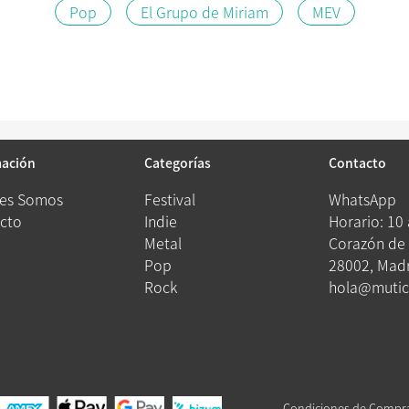
Pop
El Grupo de Miriam
MEV
mación
Categorías
Contacto
es Somos
Festival
WhatsApp
cto
Indie
Horario: 10
Metal
Corazón de 
Pop
28002, Madr
Rock
hola@mutic
Condiciones de Compr