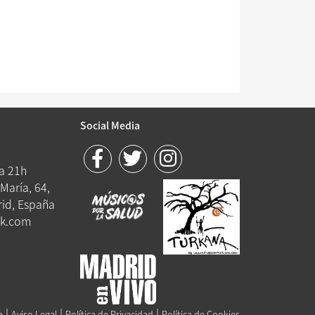
Social Media
 a 21h
María, 64,
id, España
k.com
|
|
|
a
Aviso Legal
Política de Privacidad
Política de Cookies