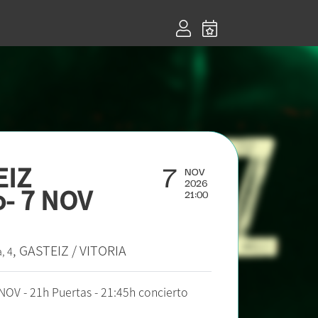
7
EIZ
NOV
2026
o- 7 NOV
21:00
, GASTEIZ / VITORIA
, 4
OV - 21h Puertas - 21:45h concierto