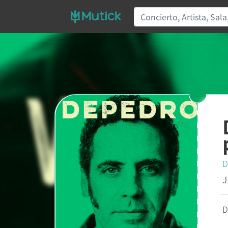
D
J
D