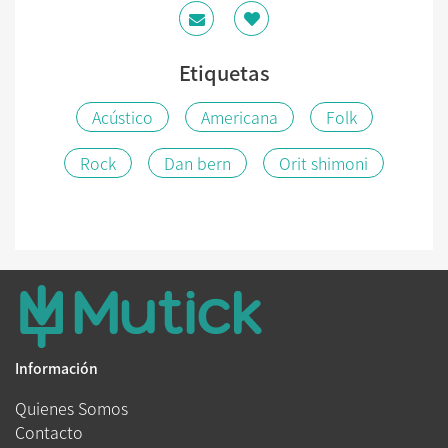
Etiquetas
Acústico
Americana
Folk
Rock
Dan bern
Orit shimoni
Información
Quienes Somos
Contacto