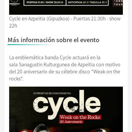
Cycle en Azpeitia (Gipuzkoa) - Puertas 21:30h - show
22h
Más información sobre el evento
La emblemática banda Cycle actuará en la
sala
Sanagustin Kulturgunea de Azpeitia
con motivo
del 20 aniversario de su célebre disco "Weak on the
rocks".