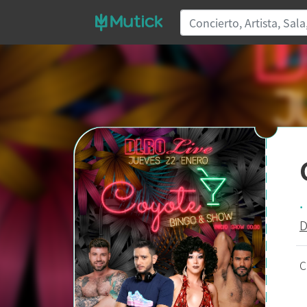
.
D
C