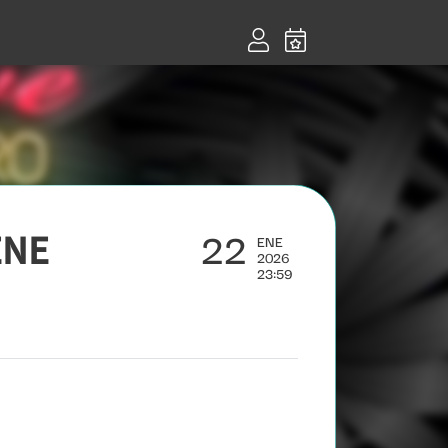
22
ENE
ENE
2026
23:59