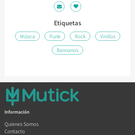
Etiquetas
Música
Punk
Rock
Vinillos
Bannanos
Información
Quienes Somos
Contacto