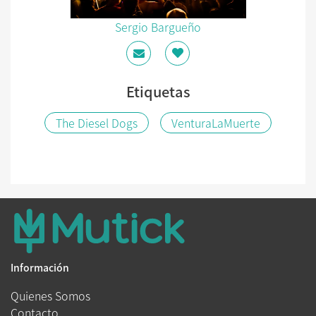
Sergio Bargueño
Etiquetas
The Diesel Dogs
VenturaLaMuerte
Información
Quienes Somos
Contacto