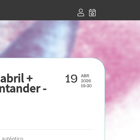
19
bril +
ABR
2026
ntander -
19:30
 auténtico