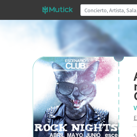
V
E
5