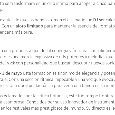
into se transformará en un club íntimo para acoger a cinco ba
pa.
a: antes de que las bandas tomen el escenario, un
DJ set
calde
. Con un
aforo limitado
para mantener la esencia del formato
americana más pura.
n una propuesta que destila energía y frescura, consolidán
recto es una mezcla explosiva de riffs potentes y melodías qu
del rock con personalidad que buscan descubrir nuevos soni
– 3 de mayo
Esta formación es sinónimo de elegancia y potenc
ltaje. Con una sección rítmica impecable y una voz que evoca 
raíces. Una oportunidad única para ver a una banda en su m
yo
Aclamados por la crítica británica, este trío rompe fronter
ca asombrosa. Conocidos por su uso innovador de instrument
en los festivales más prestigiosos del mundo. Su directo es, s