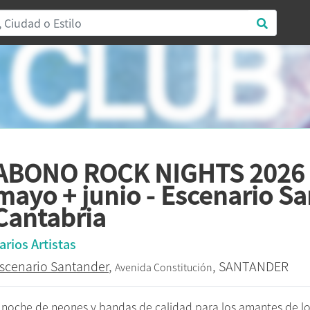
ABONO ROCK NIGHTS 2026 a
mayo + junio - Escenario Sa
Cantabria
arios Artistas
scenario Santander
,
, SANTANDER
Avenida Constitución
 noche de neones y bandas de calidad para los amantes de lo