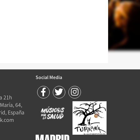
Social Media
 a 21h
María, 64,
id, España
k.com