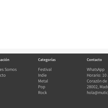
mación
Categorías
Contacto
es Somos
Festival
WhatsApp
cto
Indie
Horario: 10
Metal
Corazón de 
Pop
28002, Madr
Rock
hola@mutic