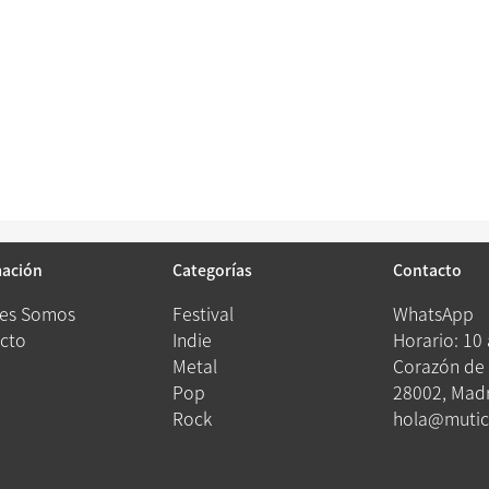
mación
Categorías
Contacto
es Somos
Festival
WhatsApp
cto
Indie
Horario: 10
Metal
Corazón de 
Pop
28002, Madr
Rock
hola@mutic