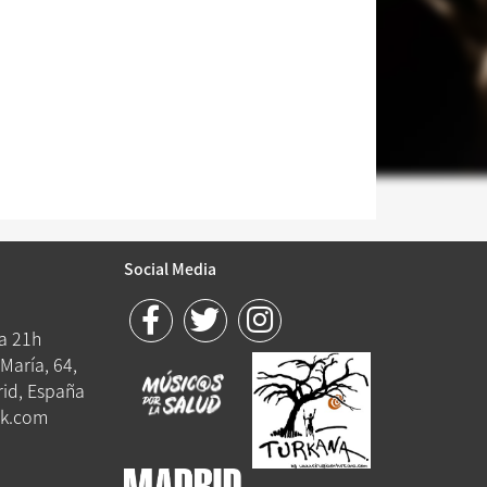
Social Media
 a 21h
María, 64,
id, España
k.com