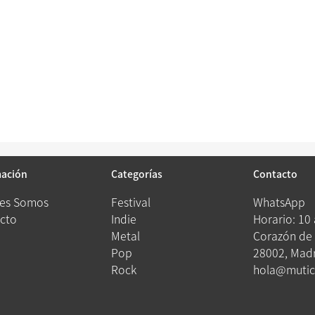
mación
Categorías
Contacto
es Somos
Festival
WhatsApp
cto
Indie
Horario: 10
Metal
Corazón de 
Pop
28002, Madr
Rock
hola@mutic