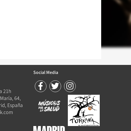
Social Media
 a 21h
María, 64,
id, España
k.com