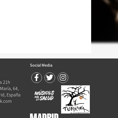
Social Media
 a 21h
María, 64,
id, España
k.com