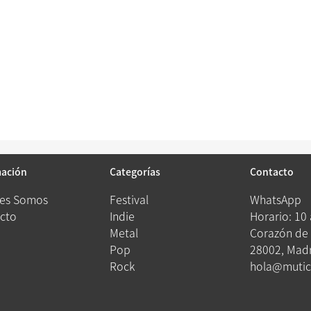
mación
Categorías
Contacto
es Somos
Festival
WhatsApp
cto
Indie
Horario: 10
Metal
Corazón de 
Pop
28002, Madr
Rock
hola@mutic