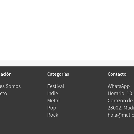
mación
Categorías
Contacto
es Somos
Festival
WhatsApp
cto
Indie
Horario: 10
Metal
Corazón de 
Pop
28002, Madr
Rock
hola@mutic