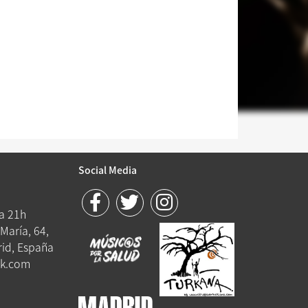
Social Media
 a 21h
María, 64,
id, España
k.com