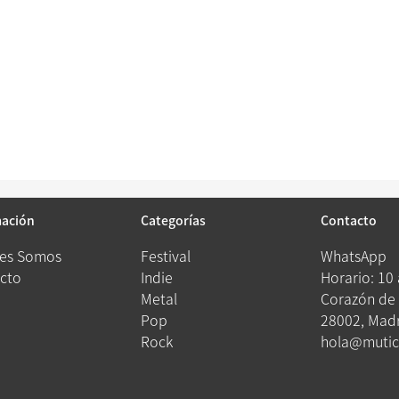
mación
Categorías
Contacto
es Somos
Festival
WhatsApp
cto
Indie
Horario: 10
Metal
Corazón de 
Pop
28002, Madr
Rock
hola@mutic