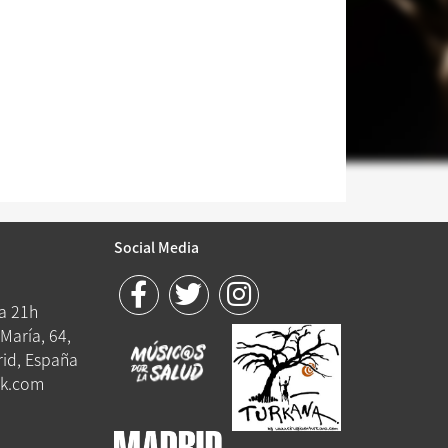
Social Media
 a 21h
María, 64,
id, España
k.com