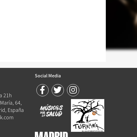
Social Media
 a 21h
María, 64,
id, España
k.com