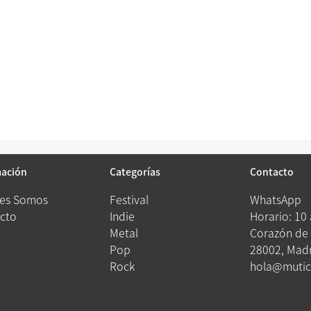
mación
Categorías
Contacto
es Somos
Festival
WhatsApp
cto
Indie
Horario: 10
Metal
Corazón de 
Pop
28002, Madr
Rock
hola@mutic