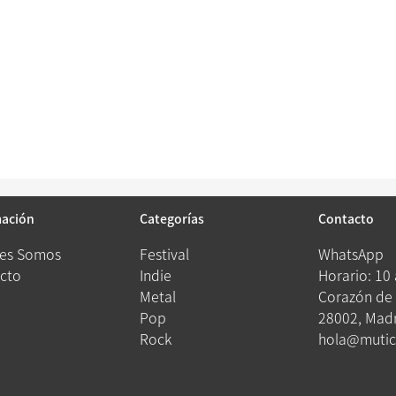
mación
Categorías
Contacto
es Somos
Festival
WhatsApp
cto
Indie
Horario: 10
Metal
Corazón de 
Pop
28002, Madr
Rock
hola@mutic