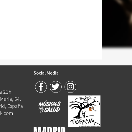
Social Media
 a 21h
María, 64,
id, España
k.com