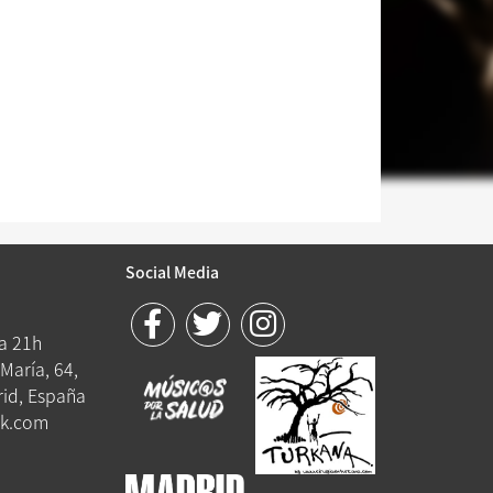
Social Media
 a 21h
María, 64,
id, España
k.com