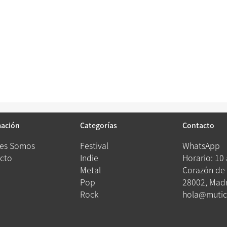
mación
Categorías
Contacto
es Somos
Festival
WhatsApp
cto
Indie
Horario: 10
Metal
Corazón de 
Pop
28002, Madr
Rock
hola@mutic