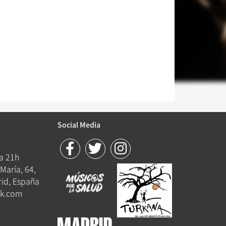
Social Media
 a 21h
María, 64,
id, España
k.com