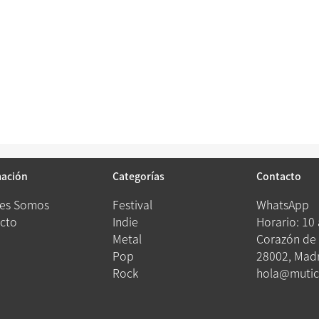
mación
Categorías
Contacto
es Somos
Festival
WhatsApp
cto
Indie
Horario: 10
Metal
Corazón de 
Pop
28002, Madr
Rock
hola@mutic