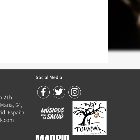
Social Media
 a 21h
María, 64,
id, España
k.com