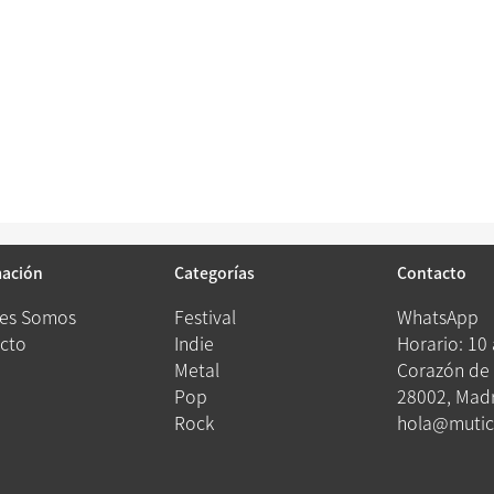
mación
Categorías
Contacto
es Somos
Festival
WhatsApp
cto
Indie
Horario: 10
Metal
Corazón de 
Pop
28002, Madr
Rock
hola@mutic