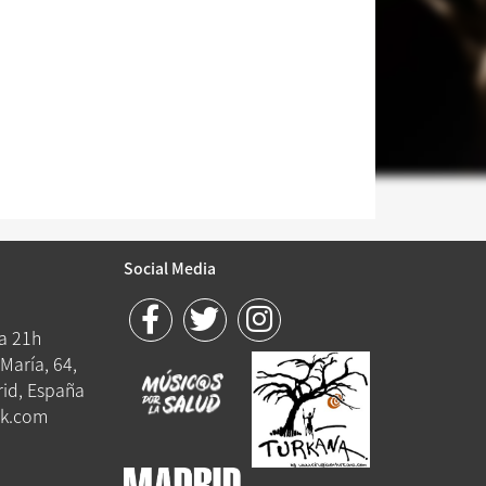
Social Media
 a 21h
María, 64,
id, España
k.com