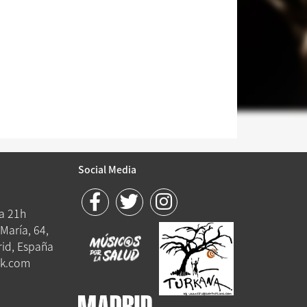
Social Media
 a 21h
María, 64,
id, España
k.com