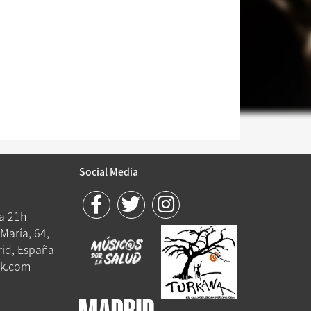
Social Media
 a 21h
María, 64,
id, España
k.com