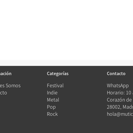
mación
Categorías
Contacto
es Somos
Festival
WhatsApp
cto
Indie
Horario: 10
Metal
Corazón de 
Pop
28002, Madr
Rock
hola@mutic