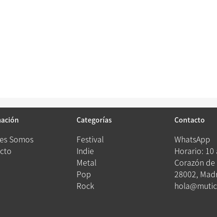
mación
Categorías
Contacto
es Somos
Festival
WhatsApp
cto
Indie
Horario: 10
Metal
Corazón de 
Pop
28002, Madr
Rock
hola@mutic