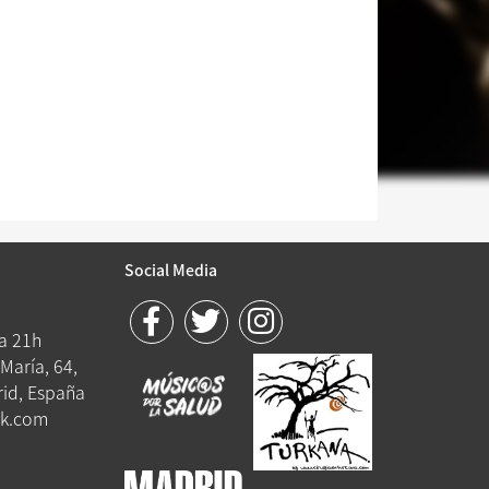
Social Media
 a 21h
María, 64,
id, España
k.com