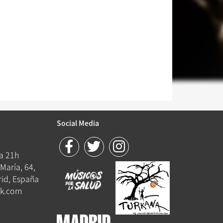
Social Media
 a 21h
María, 64,
id, España
k.com