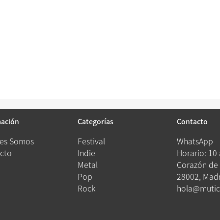
mación
Categorías
Contacto
es Somos
Festival
WhatsApp
cto
Indie
Horario: 10
Metal
Corazón de 
Pop
28002, Madr
Rock
hola@mutic