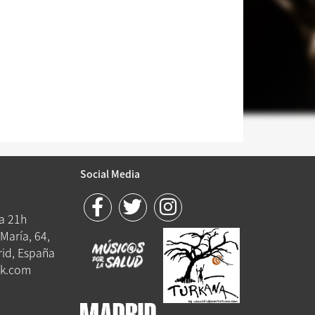
Social Media
 a 21h
María, 64,
id, España
k.com