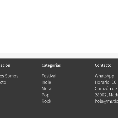
mación
Categorías
Contacto
es Somos
Festival
WhatsApp
cto
Indie
Horario: 10
Metal
Corazón de 
Pop
28002, Madr
Rock
hola@mutic