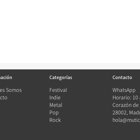
mación
Categorías
Contacto
es Somos
Festival
WhatsApp
cto
Indie
Horario: 10
Metal
Corazón de 
Pop
28002, Madr
Rock
hola@mutic