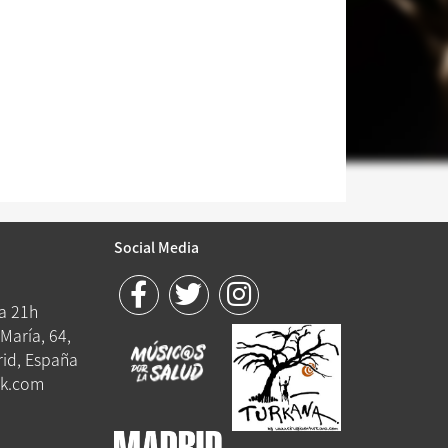
Social Media
 a 21h
María, 64,
id, España
k.com