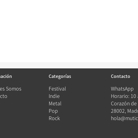
mación
Categorías
Contacto
es Somos
Festival
WhatsApp
cto
Indie
Horario: 10
Metal
Corazón de 
Pop
28002, Madr
Rock
hola@mutic