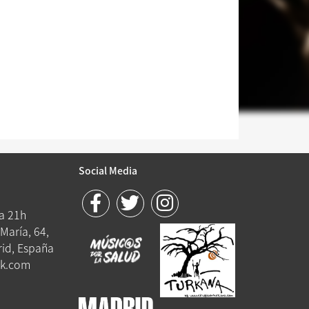
Social Media
 a 21h
María, 64,
id, España
k.com