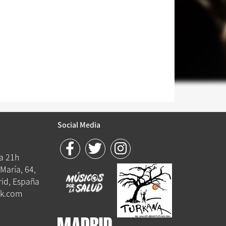
Social Media
 a 21h
María, 64,
id, España
k.com