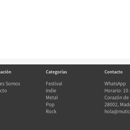
mación
Categorías
Contacto
es Somos
Festival
WhatsApp
cto
Indie
Horario: 10
Metal
Corazón de 
Pop
28002, Madr
Rock
hola@mutic