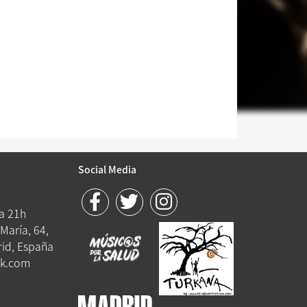
Social Media
 a 21h
María, 64,
id, España
k.com