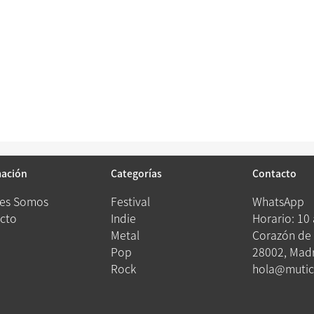
mación
Categorías
Contacto
es Somos
Festival
WhatsApp
cto
Indie
Horario: 10
Metal
Corazón de 
Pop
28002, Madr
Rock
hola@mutic